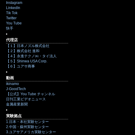
Instagram
LinkedIn
Tik Tok
Twitter
You Tube
快手
代理店
【１】日本ノズル株式会社
【２】株式会社 進和
【４】永進テクノ㈱・タイ法人
【５】Shinwa USA Corp.
【６】ユアサ商事
動画
ikinamo
J-GoodTech
【公式】You Tube チャンネル
日刊工業ビデオニュース
金属産業新聞
実験拠点
1.日本・本社実験センター
2.中国・蘇州実験センター
3.ユアサアメリカ実験センター