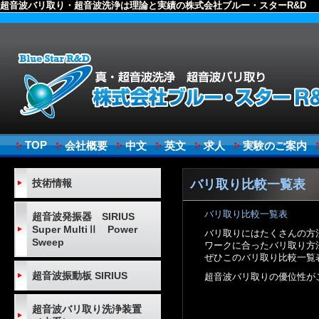
超音波バリ取り・超音波洗浄は理論と実績の株式会社ブルー・スターR&D
TOP
会社概要
中文
英文
求人
実験のご案内
技術情報
バリ取り比較一覧表
バリ取り比較一覧表
超音波発振器 SIRIUS
Super MultiⅡ Power
バリ取りにはたくさんの方
Sweep
ワークに合ったバリ取り方
ぜひこのバリ取り比較一覧
超音波振動板 SIRIUS
超音波バリ取りの優位性が
超音波バリ取り洗浄装置