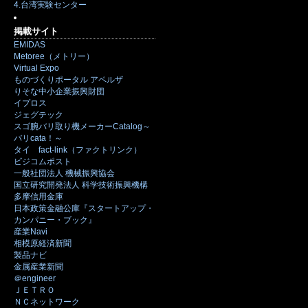
4.台湾実験センター
掲載サイト
EMIDAS
Metoree（メトリー）
Virtual Expo
ものづくりポータル アペルザ
りそな中小企業振興財団
イプロス
ジェグテック
スゴ腕バリ取り機メーカーCatalog～
バリcata！～
タイ fact-link（ファクトリンク）
ビジコムポスト
一般社団法人 機械振興協会
国立研究開発法人 科学技術振興機構
多摩信用金庫
日本政策金融公庫『スタートアップ・
カンパニー・ブック』
産業Navi
相模原経済新聞
製品ナビ
金属産業新聞
＠engineer
ＪＥＴＲＯ
ＮＣネットワーク