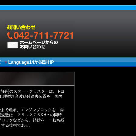
覧
Language14か国語HP
前身]のスター・クラスターは、トヨ
処理型超音波鋳砂徐去装置を 国内
秒まで短縮、エンジンブロックを 両
周波数は ２５～２７５KHｚの同時
ブロックなどから、鋳砂を 一粒も残
とする技術である。