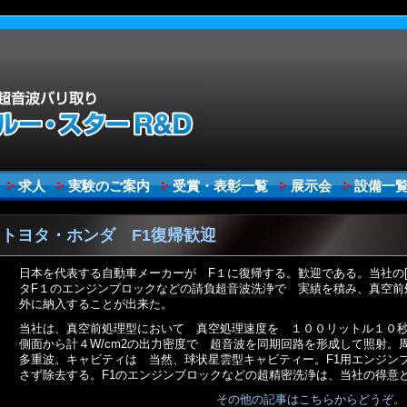
求人
実験のご案内
受賞・表彰一覧
展示会
設備一
トヨタ・ホンダ F1復帰歓迎
日本を代表する自動車メーカーが F１に復帰する。歓迎である。当社の[
タF１のエンジンブロックなどの請負超音波洗浄で 実績を積み、真空前
外に納入することが出来た。
当社は、真空前処理型において 真空処理速度を １００リットル１０
側面から計４W/cm2の出力密度で 超音波を同期回路を形成して照射。
多重波。キャビティは 当然、球状星雲型キャビティー。F1用エンジン
さず除去する。F1のエンジンブロックなどの超精密洗浄は、当社の得意
その他の記事はこちらからどうぞ。