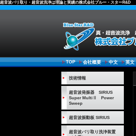
超音波バリ取り・超音波洗浄は理論と実績の株式会社ブルー・スターR&D
TOP
会社概要
中文
英文
技術情報
超音波発振器 SIRIUS
Super MultiⅡ Power
Sweep
超音波振動板 SIRIUS
超音波バリ取り洗浄装置