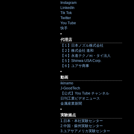
Instagram
LinkedIn
Tik Tok
Twitter
You Tube
快手
代理店
【１】日本ノズル株式会社
【２】株式会社 進和
【４】永進テクノ㈱・タイ法人
【５】Shinwa USA Corp.
【６】ユアサ商事
動画
ikinamo
J-GoodTech
【公式】You Tube チャンネル
日刊工業ビデオニュース
金属産業新聞
実験拠点
1.日本・本社実験センター
2.中国・蘇州実験センター
3.ユアサアメリカ実験センター