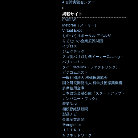
4.台湾実験センター
掲載サイト
EMIDAS
Metoree（メトリー）
Virtual Expo
ものづくりポータル アペルザ
りそな中小企業振興財団
イプロス
ジェグテック
スゴ腕バリ取り機メーカーCatalog～
バリcata！～
タイ fact-link（ファクトリンク）
ビジコムポスト
一般社団法人 機械振興協会
国立研究開発法人 科学技術振興機構
多摩信用金庫
日本政策金融公庫『スタートアップ・
カンパニー・ブック』
産業Navi
相模原経済新聞
製品ナビ
金属産業新聞
＠engineer
ＪＥＴＲＯ
ＮＣネットワーク