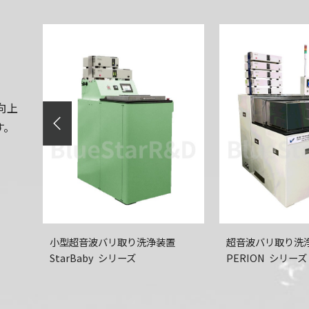
向上
す。
超音波バリ取り
洗浄装置
真空前処理型
PERION シリーズ
超音波バリ取り
MARS シリーズ