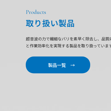
Products
取り扱い製品
超音波の力で繊細なバリを素早く除去し、品質
と作業効率化を実現する製品を取り扱っていま
製品一覧 →
小型超音波バリ取り
洗浄装置
小型超音波バリ取り
洗浄装置
BlueShock シリーズ
StarBaby シリーズ