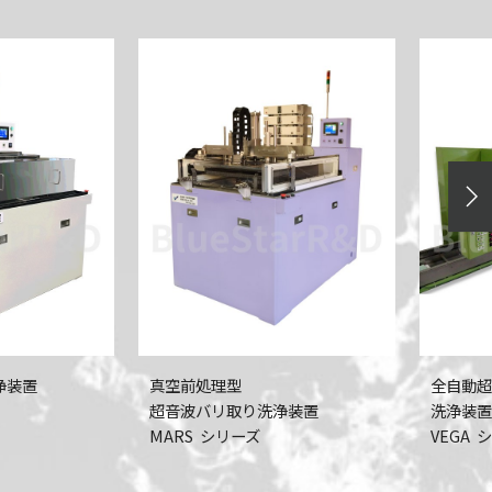
全自動超音波バリ取り
全自動超
洗浄装置
洗浄装置
バリ取り
VEGA シリーズ
VEGA-