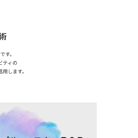
術
です。
ビティの
活用します。