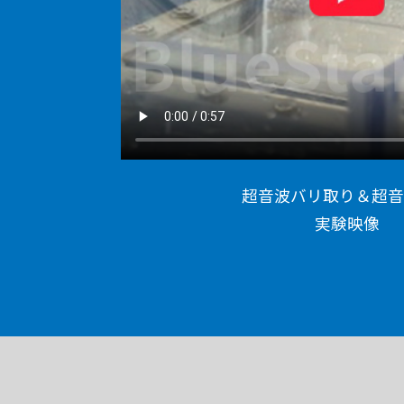
超音波バリ取り＆超音
実験映像