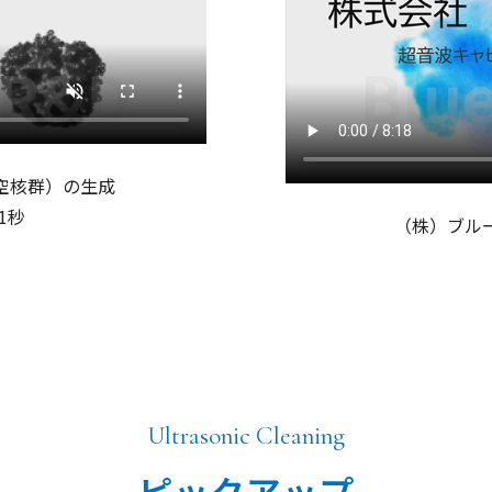
空核群）の生成
1秒
（株）ブル
Ultrasonic Cleaning
ピックアップ