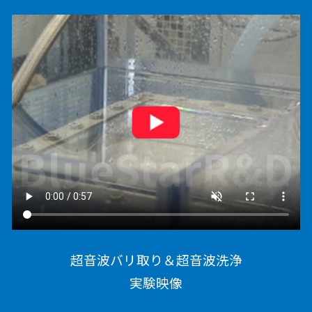
超音波バリ取り＆超音波洗浄
実験映像