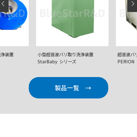
洗浄装置
小型超音波バリ取り
洗浄装置
超音波バ
StarBaby シリーズ
PERION
製品一覧 →