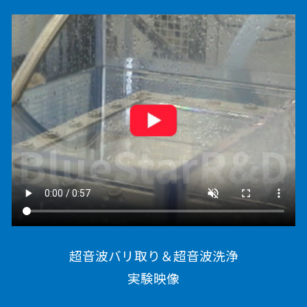
超音波バリ取り＆超音波洗浄
実験映像